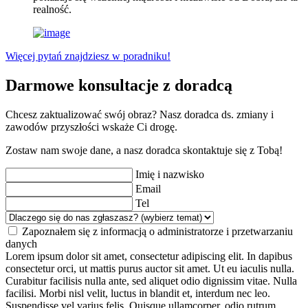
realność.
Więcej pytań znajdziesz w poradniku!
Darmowe konsultacje z doradcą
Chcesz zaktualizować swój obraz? Nasz doradca ds. zmiany i
zawodów przyszłości wskaże Ci drogę.
Zostaw nam swoje dane, a nasz doradca skontaktuje się z Tobą!
Imię i nazwisko
Email
Tel
Zapoznałem się z informacją o administratorze i przetwarzaniu
danych
Lorem ipsum dolor sit amet, consectetur adipiscing elit. In dapibus
consectetur orci, ut mattis purus auctor sit amet. Ut eu iaculis nulla.
Curabitur facilisis nulla ante, sed aliquet odio dignissim vitae. Nulla
facilisi. Morbi nisl velit, luctus in blandit et, interdum nec leo.
Suspendisse vel varius felis. Quisque ullamcorper, odio rutrum