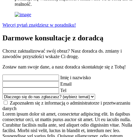
realność.
Więcej pytań znajdziesz w poradniku!
Darmowe konsultacje z doradcą
Chcesz zaktualizować swój obraz? Nasz doradca ds. zmiany i
zawodów przyszłości wskaże Ci drogę.
Zostaw nam swoje dane, a nasz doradca skontaktuje się z Tobą!
Imię i nazwisko
Email
Tel
Zapoznałem się z informacją o administratorze i przetwarzaniu
danych
Lorem ipsum dolor sit amet, consectetur adipiscing elit. In dapibus
consectetur orci, ut mattis purus auctor sit amet. Ut eu iaculis nulla.
Curabitur facilisis nulla ante, sed aliquet odio dignissim vitae. Nulla
facilisi. Morbi nisl velit, luctus in blandit et, interdum nec leo.
Suspendisse vel varius felis. Quisque ullamcorper, odio rutrum