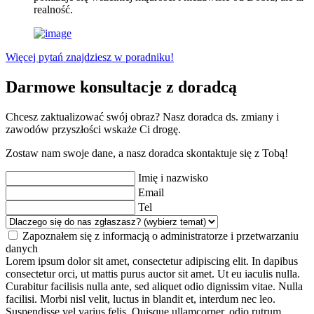
realność.
Więcej pytań znajdziesz w poradniku!
Darmowe konsultacje z doradcą
Chcesz zaktualizować swój obraz? Nasz doradca ds. zmiany i
zawodów przyszłości wskaże Ci drogę.
Zostaw nam swoje dane, a nasz doradca skontaktuje się z Tobą!
Imię i nazwisko
Email
Tel
Zapoznałem się z informacją o administratorze i przetwarzaniu
danych
Lorem ipsum dolor sit amet, consectetur adipiscing elit. In dapibus
consectetur orci, ut mattis purus auctor sit amet. Ut eu iaculis nulla.
Curabitur facilisis nulla ante, sed aliquet odio dignissim vitae. Nulla
facilisi. Morbi nisl velit, luctus in blandit et, interdum nec leo.
Suspendisse vel varius felis. Quisque ullamcorper, odio rutrum