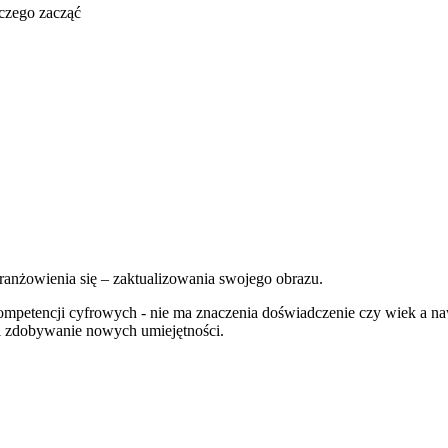
 czego zacząć
ranżowienia się – zaktualizowania swojego obrazu.
 kompetencji cyfrowych - nie ma znaczenia doświadczenie czy wiek a
j i zdobywanie nowych umiejętności.