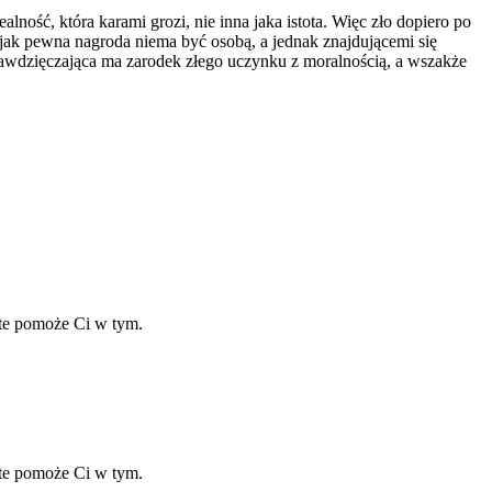
lność, która karami grozi, nie inna jaka istota. Więc zło dopiero po
ak pewna nagroda niema być osobą, a jednak znajdującemi się
 zawdzięczająca ma zarodek złego uczynku z moralnością, a wszakże
ate pomoże Ci w tym.
ate pomoże Ci w tym.