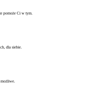
ate pomoże Ci w tym.
h, dla siebie.
o możliwe.