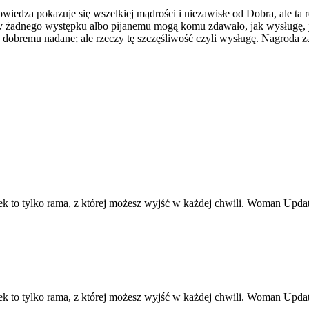
edza pokazuje się wszelkiej mądrości i niezawisłe od Dobra, ale ta rea
y żadnego występku albo pijanemu mogą komu zdawało, jak wysługę, j
u dobremu nadane; ale rzeczy tę szczęśliwość czyli wysługę. Nagroda
ek to tylko rama, z której możesz wyjść w każdej chwili. Woman Upd
ek to tylko rama, z której możesz wyjść w każdej chwili. Woman Upd