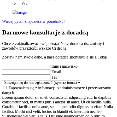
realność.
Więcej pytań znajdziesz w poradniku!
Darmowe konsultacje z doradcą
Chcesz zaktualizować swój obraz? Nasz doradca ds. zmiany i
zawodów przyszłości wskaże Ci drogę.
Zostaw nam swoje dane, a nasz doradca skontaktuje się z Tobą!
Imię i nazwisko
Email
Tel
Zapoznałem się z informacją o administratorze i przetwarzaniu
danych
Lorem ipsum dolor sit amet, consectetur adipiscing elit. In dapibus
consectetur orci, ut mattis purus auctor sit amet. Ut eu iaculis nulla.
Curabitur facilisis nulla ante, sed aliquet odio dignissim vitae. Nulla
facilisi. Morbi nisl velit, luctus in blandit et, interdum nec leo.
Suspendisse vel varius felis. Quisque ullamcorper, odio rutrum