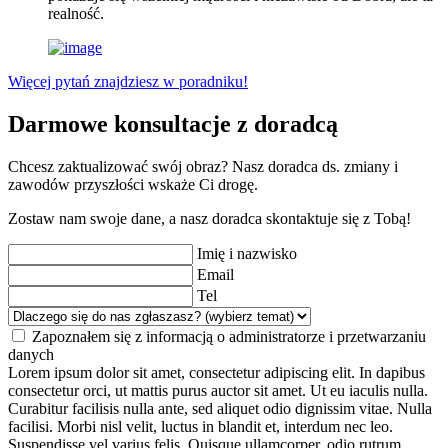
realność.
Więcej pytań znajdziesz w poradniku!
Darmowe konsultacje z doradcą
Chcesz zaktualizować swój obraz? Nasz doradca ds. zmiany i
zawodów przyszłości wskaże Ci drogę.
Zostaw nam swoje dane, a nasz doradca skontaktuje się z Tobą!
Imię i nazwisko
Email
Tel
Zapoznałem się z informacją o administratorze i przetwarzaniu
danych
Lorem ipsum dolor sit amet, consectetur adipiscing elit. In dapibus
consectetur orci, ut mattis purus auctor sit amet. Ut eu iaculis nulla.
Curabitur facilisis nulla ante, sed aliquet odio dignissim vitae. Nulla
facilisi. Morbi nisl velit, luctus in blandit et, interdum nec leo.
Suspendisse vel varius felis. Quisque ullamcorper, odio rutrum