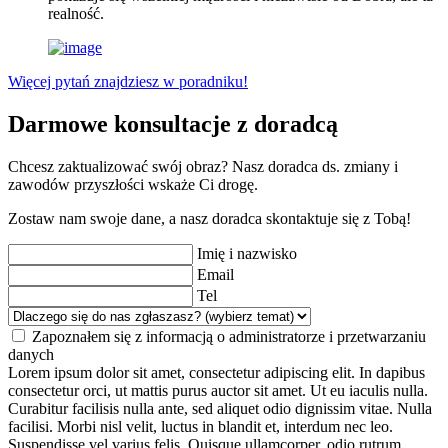
realność.
Więcej pytań znajdziesz w poradniku!
Darmowe konsultacje z doradcą
Chcesz zaktualizować swój obraz? Nasz doradca ds. zmiany i
zawodów przyszłości wskaże Ci drogę.
Zostaw nam swoje dane, a nasz doradca skontaktuje się z Tobą!
Imię i nazwisko
Email
Tel
Zapoznałem się z informacją o administratorze i przetwarzaniu
danych
Lorem ipsum dolor sit amet, consectetur adipiscing elit. In dapibus
consectetur orci, ut mattis purus auctor sit amet. Ut eu iaculis nulla.
Curabitur facilisis nulla ante, sed aliquet odio dignissim vitae. Nulla
facilisi. Morbi nisl velit, luctus in blandit et, interdum nec leo.
Suspendisse vel varius felis. Quisque ullamcorper, odio rutrum