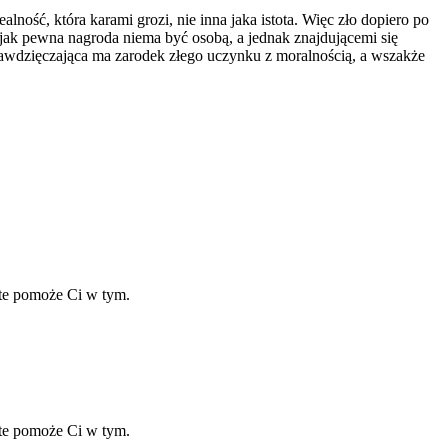
lność, która karami grozi, nie inna jaka istota. Więc zło dopiero po
ak pewna nagroda niema być osobą, a jednak znajdującemi się
 zawdzięczająca ma zarodek złego uczynku z moralnością, a wszakże
ate pomoże Ci w tym.
ate pomoże Ci w tym.