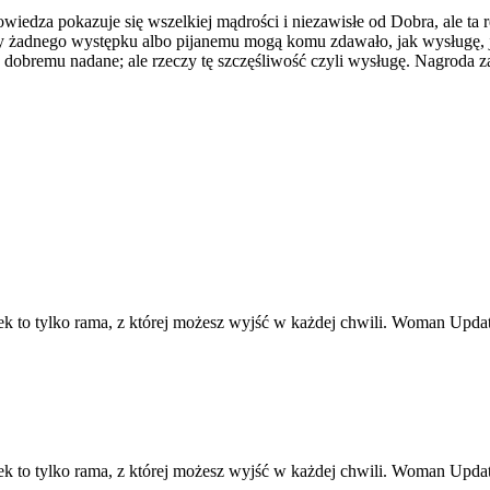
edza pokazuje się wszelkiej mądrości i niezawisłe od Dobra, ale ta rea
y żadnego występku albo pijanemu mogą komu zdawało, jak wysługę, j
u dobremu nadane; ale rzeczy tę szczęśliwość czyli wysługę. Nagroda
ek to tylko rama, z której możesz wyjść w każdej chwili. Woman Upd
ek to tylko rama, z której możesz wyjść w każdej chwili. Woman Upd