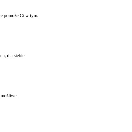
ate pomoże Ci w tym.
h, dla siebie.
o możliwe.