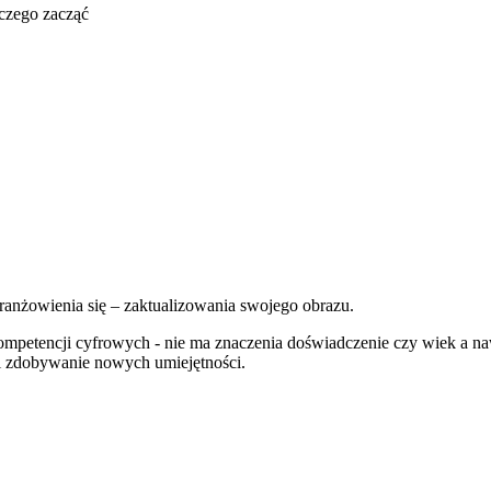
 czego zacząć
ranżowienia się – zaktualizowania swojego obrazu.
 kompetencji cyfrowych - nie ma znaczenia doświadczenie czy wiek a
j i zdobywanie nowych umiejętności.