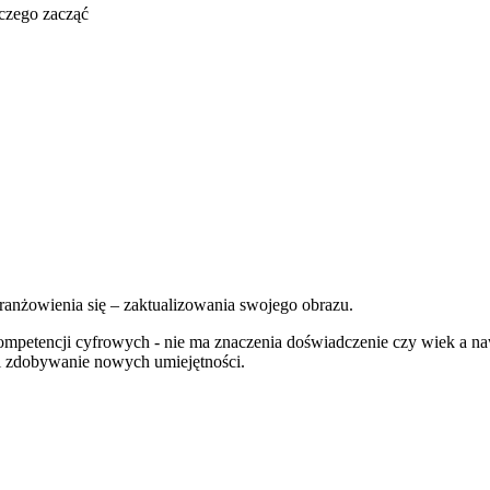
 czego zacząć
ranżowienia się – zaktualizowania swojego obrazu.
 kompetencji cyfrowych - nie ma znaczenia doświadczenie czy wiek a
j i zdobywanie nowych umiejętności.