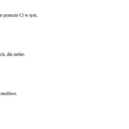
ate pomoże Ci w tym.
h, dla siebie.
o możliwe.