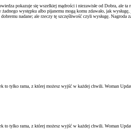
edza pokazuje się wszelkiej mądrości i niezawisłe od Dobra, ale ta rea
y żadnego występku albo pijanemu mogą komu zdawało, jak wysługę, j
u dobremu nadane; ale rzeczy tę szczęśliwość czyli wysługę. Nagroda
ek to tylko rama, z której możesz wyjść w każdej chwili. Woman Upd
ek to tylko rama, z której możesz wyjść w każdej chwili. Woman Upd