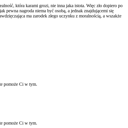
lność, która karami grozi, nie inna jaka istota. Więc zło dopiero po
ak pewna nagroda niema być osobą, a jednak znajdującemi się
 zawdzięczająca ma zarodek złego uczynku z moralnością, a wszakże
ate pomoże Ci w tym.
ate pomoże Ci w tym.