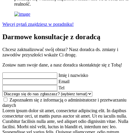
realność.
Więcej pytań znajdziesz w poradniku!
Darmowe konsultacje z doradcą
Chcesz zaktualizować swój obraz? Nasz doradca ds. zmiany i
zawodów przyszłości wskaże Ci drogę.
Zostaw nam swoje dane, a nasz doradca skontaktuje się z Tobą!
Imię i nazwisko
Email
Tel
Zapoznałem się z informacją o administratorze i przetwarzaniu
danych
Lorem ipsum dolor sit amet, consectetur adipiscing elit. In dapibus
consectetur orci, ut mattis purus auctor sit amet. Ut eu iaculis nulla.
Curabitur facilisis nulla ante, sed aliquet odio dignissim vitae. Nulla
facilisi. Morbi nisl velit, luctus in blandit et, interdum nec leo.
Suspendisse vel varius felis. Quisque ullamcorper, odio rutrum