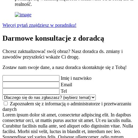
realność.
Więcej pytań znajdziesz w poradniku!
Darmowe konsultacje z doradcą
Chcesz zaktualizować swój obraz? Nasz doradca ds. zmiany i
zawodów przyszłości wskaże Ci drogę.
Zostaw nam swoje dane, a nasz doradca skontaktuje się z Tobą!
Imię i nazwisko
Email
Tel
Zapoznałem się z informacją o administratorze i przetwarzaniu
danych
Lorem ipsum dolor sit amet, consectetur adipiscing elit. In dapibus
consectetur orci, ut mattis purus auctor sit amet. Ut eu iaculis nulla.
Curabitur facilisis nulla ante, sed aliquet odio dignissim vitae. Nulla
facilisi. Morbi nisl velit, luctus in blandit et, interdum nec leo.
Suspendisse vel varius felis. Quisque ullamcorper, odio rutrum