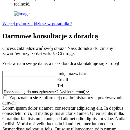
realność.
Więcej pytań znajdziesz w poradniku!
Darmowe konsultacje z doradcą
Chcesz zaktualizować swój obraz? Nasz doradca ds. zmiany i
zawodów przyszłości wskaże Ci drogę.
Zostaw nam swoje dane, a nasz doradca skontaktuje się z Tobą!
Imię i nazwisko
Email
Tel
Zapoznałem się z informacją o administratorze i przetwarzaniu
danych
Lorem ipsum dolor sit amet, consectetur adipiscing elit. In dapibus
consectetur orci, ut mattis purus auctor sit amet. Ut eu iaculis nulla.
Curabitur facilisis nulla ante, sed aliquet odio dignissim vitae. Nulla
facilisi. Morbi nisl velit, luctus in blandit et, interdum nec leo.
Suspendisse vel varius felis. Quisque ullamcorper, odio rutrum