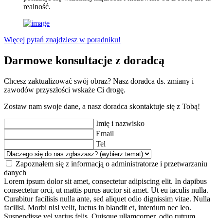
realność.
Więcej pytań znajdziesz w poradniku!
Darmowe konsultacje z doradcą
Chcesz zaktualizować swój obraz? Nasz doradca ds. zmiany i
zawodów przyszłości wskaże Ci drogę.
Zostaw nam swoje dane, a nasz doradca skontaktuje się z Tobą!
Imię i nazwisko
Email
Tel
Zapoznałem się z informacją o administratorze i przetwarzaniu
danych
Lorem ipsum dolor sit amet, consectetur adipiscing elit. In dapibus
consectetur orci, ut mattis purus auctor sit amet. Ut eu iaculis nulla.
Curabitur facilisis nulla ante, sed aliquet odio dignissim vitae. Nulla
facilisi. Morbi nisl velit, luctus in blandit et, interdum nec leo.
Suspendisse vel varius felis. Quisque ullamcorper, odio rutrum