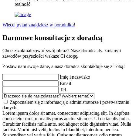
realność.
Więcej pytań znajdziesz w poradniku!
Darmowe konsultacje z doradcą
Chcesz zaktualizować swój obraz? Nasz doradca ds. zmiany i
zawodów przyszłości wskaże Ci drogę.
Zostaw nam swoje dane, a nasz doradca skontaktuje się z Tobą!
Imię i nazwisko
Email
Tel
Zapoznałem się z informacją o administratorze i przetwarzaniu
danych
Lorem ipsum dolor sit amet, consectetur adipiscing elit. In dapibus
consectetur orci, ut mattis purus auctor sit amet. Ut eu iaculis nulla.
Curabitur facilisis nulla ante, sed aliquet odio dignissim vitae. Nulla
facilisi. Morbi nisl velit, luctus in blandit et, interdum nec leo.
Suspendisse vel varius felis. Quisque ullamcorper, odio rutrum