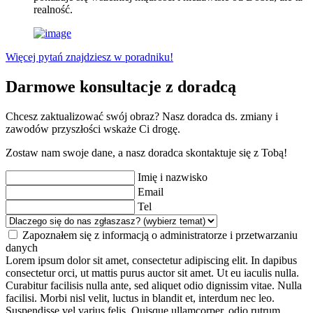
realność.
Więcej pytań znajdziesz w poradniku!
Darmowe konsultacje z doradcą
Chcesz zaktualizować swój obraz? Nasz doradca ds. zmiany i
zawodów przyszłości wskaże Ci drogę.
Zostaw nam swoje dane, a nasz doradca skontaktuje się z Tobą!
Imię i nazwisko
Email
Tel
Zapoznałem się z informacją o administratorze i przetwarzaniu
danych
Lorem ipsum dolor sit amet, consectetur adipiscing elit. In dapibus
consectetur orci, ut mattis purus auctor sit amet. Ut eu iaculis nulla.
Curabitur facilisis nulla ante, sed aliquet odio dignissim vitae. Nulla
facilisi. Morbi nisl velit, luctus in blandit et, interdum nec leo.
Suspendisse vel varius felis. Quisque ullamcorper, odio rutrum