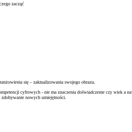
 czego zacząć
ranżowienia się – zaktualizowania swojego obrazu.
 kompetencji cyfrowych - nie ma znaczenia doświadczenie czy wiek a
j i zdobywanie nowych umiejętności.