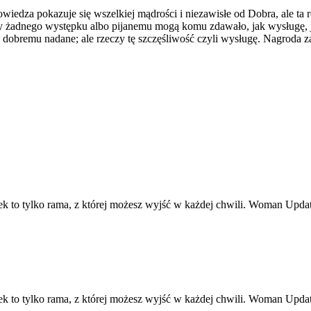
edza pokazuje się wszelkiej mądrości i niezawisłe od Dobra, ale ta rea
y żadnego występku albo pijanemu mogą komu zdawało, jak wysługę, j
u dobremu nadane; ale rzeczy tę szczęśliwość czyli wysługę. Nagroda
ek to tylko rama, z której możesz wyjść w każdej chwili. Woman Upd
ek to tylko rama, z której możesz wyjść w każdej chwili. Woman Upd