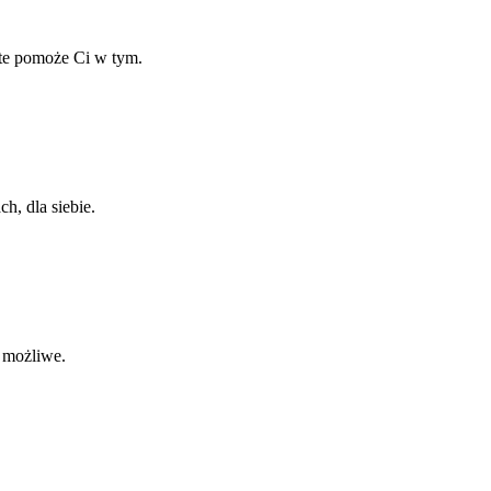
ate pomoże Ci w tym.
h, dla siebie.
o możliwe.