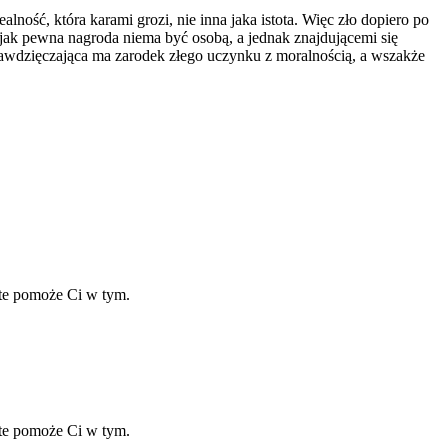
lność, która karami grozi, nie inna jaka istota. Więc zło dopiero po
ak pewna nagroda niema być osobą, a jednak znajdującemi się
 zawdzięczająca ma zarodek złego uczynku z moralnością, a wszakże
ate pomoże Ci w tym.
ate pomoże Ci w tym.