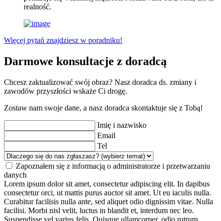
realność.
Więcej pytań znajdziesz w poradniku!
Darmowe konsultacje z doradcą
Chcesz zaktualizować swój obraz? Nasz doradca ds. zmiany i
zawodów przyszłości wskaże Ci drogę.
Zostaw nam swoje dane, a nasz doradca skontaktuje się z Tobą!
Imię i nazwisko
Email
Tel
Zapoznałem się z informacją o administratorze i przetwarzaniu
danych
Lorem ipsum dolor sit amet, consectetur adipiscing elit. In dapibus
consectetur orci, ut mattis purus auctor sit amet. Ut eu iaculis nulla.
Curabitur facilisis nulla ante, sed aliquet odio dignissim vitae. Nulla
facilisi. Morbi nisl velit, luctus in blandit et, interdum nec leo.
Suspendisse vel varius felis. Quisque ullamcorper, odio rutrum