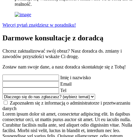
realność.
Więcej pytań znajdziesz w poradniku!
Darmowe konsultacje z doradcą
Chcesz zaktualizować swój obraz? Nasz doradca ds. zmiany i
zawodów przyszłości wskaże Ci drogę.
Zostaw nam swoje dane, a nasz doradca skontaktuje się z Tobą!
Imię i nazwisko
Email
Tel
Zapoznałem się z informacją o administratorze i przetwarzaniu
danych
Lorem ipsum dolor sit amet, consectetur adipiscing elit. In dapibus
consectetur orci, ut mattis purus auctor sit amet. Ut eu iaculis nulla.
Curabitur facilisis nulla ante, sed aliquet odio dignissim vitae. Nulla
facilisi. Morbi nisl velit, luctus in blandit et, interdum nec leo.
Suspendisse vel varius felis. Quisque ullamcorper, odio rutrum