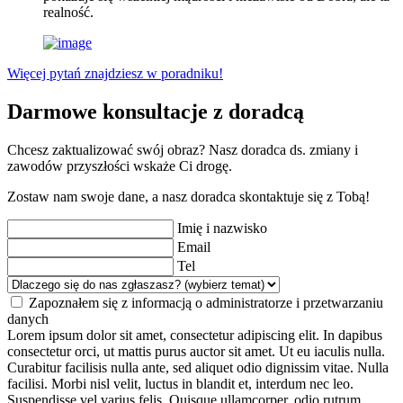
realność.
Więcej pytań znajdziesz w poradniku!
Darmowe konsultacje z doradcą
Chcesz zaktualizować swój obraz? Nasz doradca ds. zmiany i
zawodów przyszłości wskaże Ci drogę.
Zostaw nam swoje dane, a nasz doradca skontaktuje się z Tobą!
Imię i nazwisko
Email
Tel
Zapoznałem się z informacją o administratorze i przetwarzaniu
danych
Lorem ipsum dolor sit amet, consectetur adipiscing elit. In dapibus
consectetur orci, ut mattis purus auctor sit amet. Ut eu iaculis nulla.
Curabitur facilisis nulla ante, sed aliquet odio dignissim vitae. Nulla
facilisi. Morbi nisl velit, luctus in blandit et, interdum nec leo.
Suspendisse vel varius felis. Quisque ullamcorper, odio rutrum